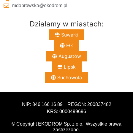
mdabrowska@ekodrom.pl
Działamy w miastach:
Suwałki
Ełk
Augustów
Lipsk
Suchowola
NIP: 846 166 16 89
REGON: 200837482
KRS: 0000499696
© Copyright EKODROM Sp. z o.o.. Wszystkie prawa
zastrzeżone.