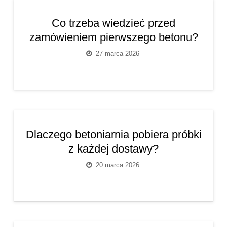
Co trzeba wiedzieć przed
zamówieniem pierwszego betonu?
27 marca 2026
Dlaczego betoniarnia pobiera próbki
z każdej dostawy?
20 marca 2026