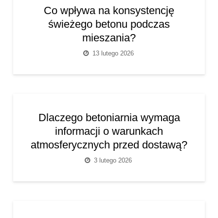
Co wpływa na konsystencję
świeżego betonu podczas
mieszania?
13 lutego 2026
Dlaczego betoniarnia wymaga
informacji o warunkach
atmosferycznych przed dostawą?
3 lutego 2026