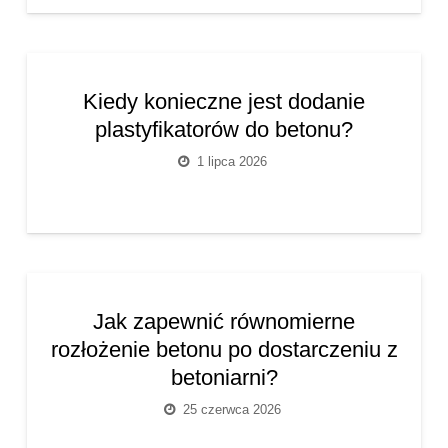
Kiedy konieczne jest dodanie
plastyfikatorów do betonu?
1 lipca 2026
Jak zapewnić równomierne
rozłożenie betonu po dostarczeniu z
betoniarni?
25 czerwca 2026