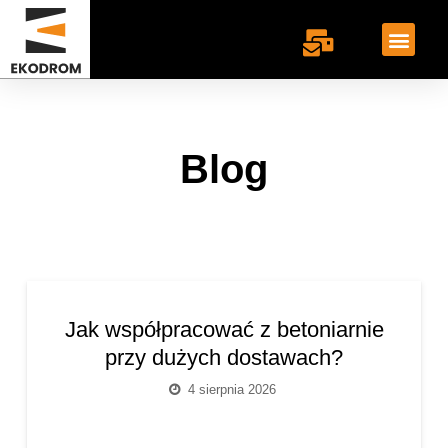
Blog
Jak współpracować z betoniarnie
przy dużych dostawach?
4 sierpnia 2026