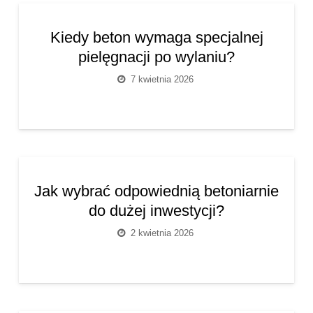
Kiedy beton wymaga specjalnej
pielęgnacji po wylaniu?
7 kwietnia 2026
Jak wybrać odpowiednią betoniarnie
do dużej inwestycji?
2 kwietnia 2026