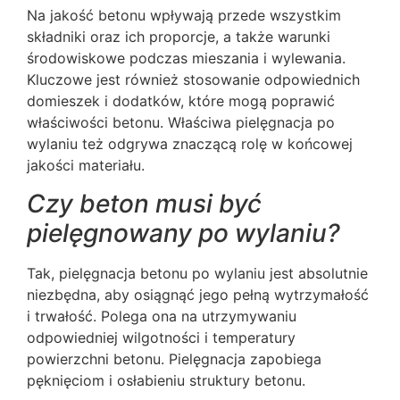
Na jakość betonu wpływają przede wszystkim
składniki oraz ich proporcje, a także warunki
środowiskowe podczas mieszania i wylewania.
Kluczowe jest również stosowanie odpowiednich
domieszek i dodatków, które mogą poprawić
właściwości betonu. Właściwa pielęgnacja po
wylaniu też odgrywa znaczącą rolę w końcowej
jakości materiału.
Czy beton musi być
pielęgnowany po wylaniu?
Tak, pielęgnacja betonu po wylaniu jest absolutnie
niezbędna, aby osiągnąć jego pełną wytrzymałość
i trwałość. Polega ona na utrzymywaniu
odpowiedniej wilgotności i temperatury
powierzchni betonu. Pielęgnacja zapobiega
pęknięciom i osłabieniu struktury betonu.