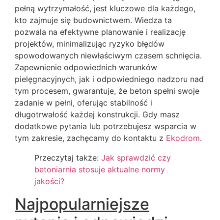
pełną wytrzymałość, jest kluczowe dla każdego,
kto zajmuje się budownictwem. Wiedza ta
pozwala na efektywne planowanie i realizację
projektów, minimalizując ryzyko błędów
spowodowanych niewłaściwym czasem schnięcia.
Zapewnienie odpowiednich warunków
pielęgnacyjnych, jak i odpowiedniego nadzoru nad
tym procesem, gwarantuje, że beton spełni swoje
zadanie w pełni, oferując stabilność i
długotrwałość każdej konstrukcji. Gdy masz
dodatkowe pytania lub potrzebujesz wsparcia w
tym zakresie, zachęcamy do kontaktu z
Ekodrom
.
Przeczytaj także:
Jak sprawdzić czy
betoniarnia stosuje aktualne normy
jakości?
Najpopularniejsze