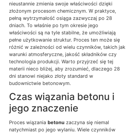
nieustannie zmienia swoje właściwości dzięki
złożonym procesom chemicznym. W praktyce,
pełną wytrzymałość osiąga zazwyczaj po 28
dniach. To właśnie po tym okresie jego
właściwości są na tyle stabilne, że umożliwiają
pełne użytkowanie struktur. Proces ten może się
różnić w zależności od wielu czynników, takich jak
warunki atmosferyczne, jakość składników czy
technologia produkcji. Warto przyjrzeć się tej
materii nieco bliżej, aby zrozumieć, dlaczego 28
dni stanowi niejako złoty standard w
budownictwie betonowym.
Czas wiązania betonu i
jego znaczenie
Proces wiązania
betonu
zaczyna się niemal
natychmiast po jego wylaniu. Wiele czynników