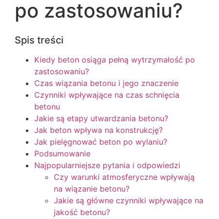
po zastosowaniu?
Spis treści
Kiedy beton osiąga pełną wytrzymałość po
zastosowaniu?
Czas wiązania betonu i jego znaczenie
Czynniki wpływające na czas schnięcia
betonu
Jakie są etapy utwardzania betonu?
Jak beton wpływa na konstrukcję?
Jak pielęgnować beton po wylaniu?
Podsumowanie
Najpopularniejsze pytania i odpowiedzi
Czy warunki atmosferyczne wpływają
na wiązanie betonu?
Jakie są główne czynniki wpływające na
jakość betonu?