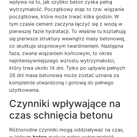
wpływa na to, jak szybko beton zyska pełną
wytrzymałość. Początkowy etap to tzw. wiązanie
początkowe, które może trwać kilka godzin. W
tym czasie cement zaczyna łączyć się z wodą w
pierwszej fazie hydratacji. To właśnie tu kształtują
się pierwsze struktury wewnątrz masy betonowej,
co skutkuje stopniowym twardnieniem. Następna
faza, zwana wiązaniem końcowym, to okres
najintensywniejszego wzrostu wytrzymałości,
który trwa około 14 dni. Tylko po upływie pełnych
28 dni masa betonowa może zostać uznana za
kompletnie utwardzoną i gotową do pełnego
użytkowania.
Czynniki wpływające na
czas schnięcia betonu
Różnorodne czynniki mogą oddziaływać na czas,