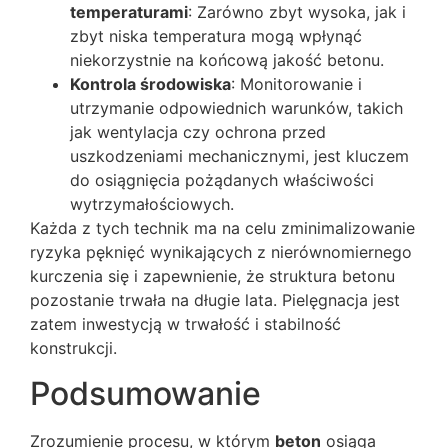
temperaturami
: Zarówno zbyt wysoka, jak i
zbyt niska temperatura mogą wpłynąć
niekorzystnie na końcową jakość betonu.
Kontrola środowiska
: Monitorowanie i
utrzymanie odpowiednich warunków, takich
jak wentylacja czy ochrona przed
uszkodzeniami mechanicznymi, jest kluczem
do osiągnięcia pożądanych właściwości
wytrzymałościowych.
Każda z tych technik ma na celu zminimalizowanie
ryzyka pęknięć wynikających z nierównomiernego
kurczenia się i zapewnienie, że struktura betonu
pozostanie trwała na długie lata. Pielęgnacja jest
zatem inwestycją w trwałość i stabilność
konstrukcji.
Podsumowanie
Zrozumienie procesu, w którym
beton
osiąga