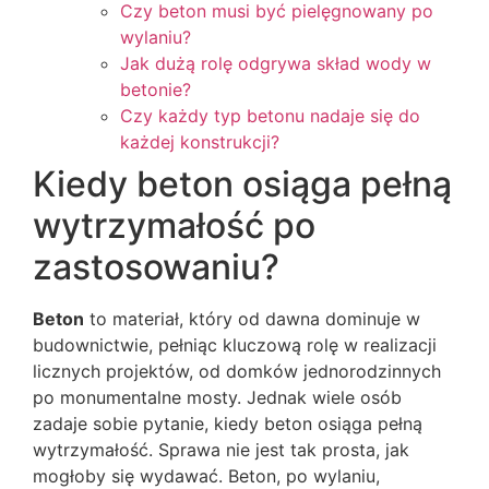
Czy beton musi być pielęgnowany po
wylaniu?
Jak dużą rolę odgrywa skład wody w
betonie?
Czy każdy typ betonu nadaje się do
każdej konstrukcji?
Kiedy beton osiąga pełną
wytrzymałość po
zastosowaniu?
Beton
to materiał, który od dawna dominuje w
budownictwie, pełniąc kluczową rolę w realizacji
licznych projektów, od domków jednorodzinnych
po monumentalne mosty. Jednak wiele osób
zadaje sobie pytanie, kiedy beton osiąga pełną
wytrzymałość. Sprawa nie jest tak prosta, jak
mogłoby się wydawać. Beton, po wylaniu,