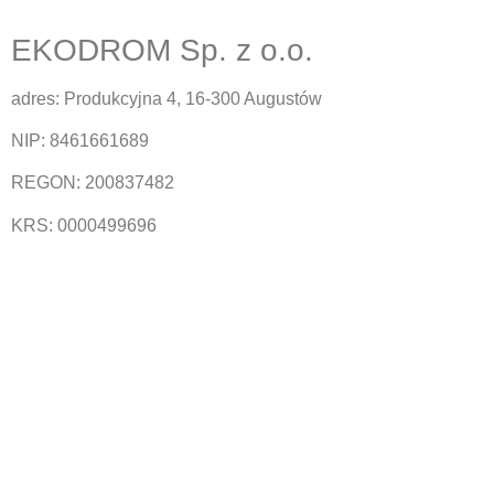
EKODROM Sp. z o.o.
adres: Produkcyjna 4, 16-300 Augustów
NIP: 8461661689
REGON: 200837482
KRS: 0000499696