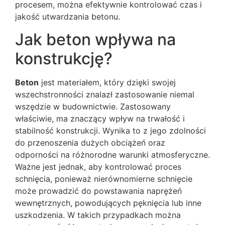
procesem, można efektywnie kontrolować czas i
jakość utwardzania betonu.
Jak beton wpływa na
konstrukcję?
Beton
jest materiałem, który dzięki swojej
wszechstronności znalazł zastosowanie niemal
wszędzie w budownictwie. Zastosowany
właściwie, ma znaczący wpływ na trwałość i
stabilność konstrukcji. Wynika to z jego zdolności
do przenoszenia dużych obciążeń oraz
odporności na różnorodne warunki atmosferyczne.
Ważne jest jednak, aby kontrolować proces
schnięcia, ponieważ nierównomierne schnięcie
może prowadzić do powstawania naprężeń
wewnętrznych, powodujących pęknięcia lub inne
uszkodzenia. W takich przypadkach można