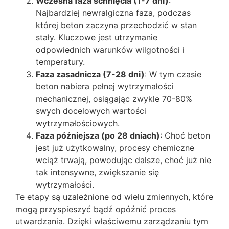
Wczesna faza schnięcia (1-7 dni)
:
Najbardziej newralgiczna faza, podczas
której beton zaczyna przechodzić w stan
stały. Kluczowe jest utrzymanie
odpowiednich warunków wilgotności i
temperatury.
Faza zasadnicza (7-28 dni)
: W tym czasie
beton nabiera pełnej wytrzymałości
mechanicznej, osiągając zwykle 70-80%
swych docelowych wartości
wytrzymałościowych.
Faza późniejsza (po 28 dniach)
: Choć beton
jest już użytkowalny, procesy chemiczne
wciąż trwają, powodując dalsze, choć już nie
tak intensywne, zwiększanie się
wytrzymałości.
Te etapy są uzależnione od wielu zmiennych, które
mogą przyspieszyć bądź opóźnić proces
utwardzania. Dzięki właściwemu zarządzaniu tym